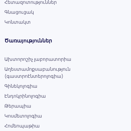
Հետազոտություններ
Գնացուցակ
Կոնտակտ
Ծառայություններ
Ախտորոշիչ լաբորատորիա
Աղեստամոքսաբանություն
(գաստրոէնտերոլոգիա)
Գինեկոլոգիա
Էնդոկրինոլոգիա
Թերապիա
Կոսմետոլոգիա
Հոմեոպաթիա