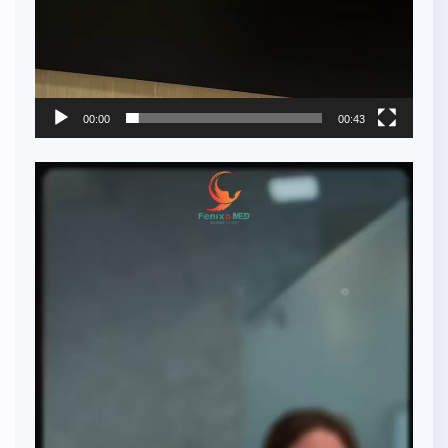
00:00
00:43
Video
Player