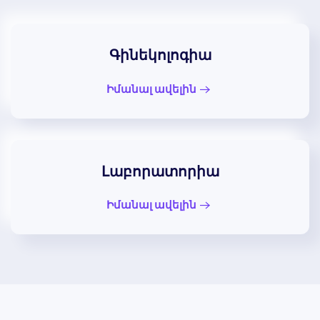
Գինեկոլոգիա
Իմանալ ավելին
Լաբորատորիա
Իմանալ ավելին