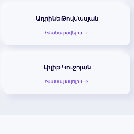
Ադրինե Թովմասյան
Իմանալ ավելին
Լիլիթ Կուջոյան
Իմանալ ավելին