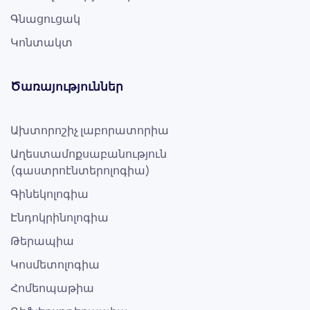
Գնացուցակ
Կոնտակտ
Ծառայություններ
Ախտորոշիչ լաբորատորիա
Աղեստամոքսաբանություն
(գաստրոէնտերոլոգիա)
Գինեկոլոգիա
Էնդոկրինոլոգիա
Թերապիա
Կոսմետոլոգիա
Հոմեոպաթիա