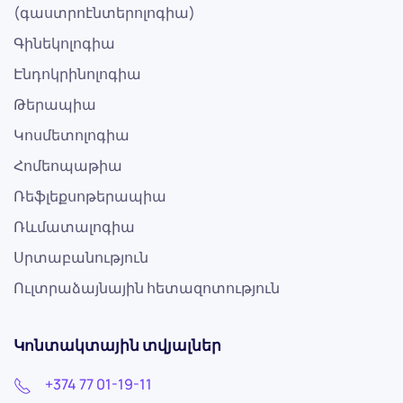
(գաստրոէնտերոլոգիա)
Գինեկոլոգիա
Էնդոկրինոլոգիա
Թերապիա
Կոսմետոլոգիա
Հոմեոպաթիա
Ռեֆլեքսոթերապիա
Ռևմատալոգիա
Սրտաբանություն
Ուլտրաձայնային հետազոտություն
Կոնտակտային տվյալներ
+374 77 01-19-11