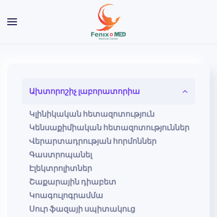
Skip to main content
Ախտորոշիչ լաբորատորիա
Կլինիկական հետազոտություն
Կենսաքիմիական հետազոտություններ
Վերարտադրության հորմոններ
Գաստրոպանել
Էլեկտրոլիտներ
Շաքարային դիաբետ
Կոագուլոգրամմա
Սուր ֆազայի սպիտակուց