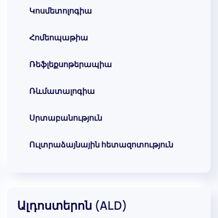
Կոսմետոլոգիա
Հոմեոպաթիա
Ռեֆլեքսոթերապիա
Ռևմատալոգիա
Սրտաբանություն
Ուլտրաձայնային հետազոտություն
Ալդոստերոն (ALD)