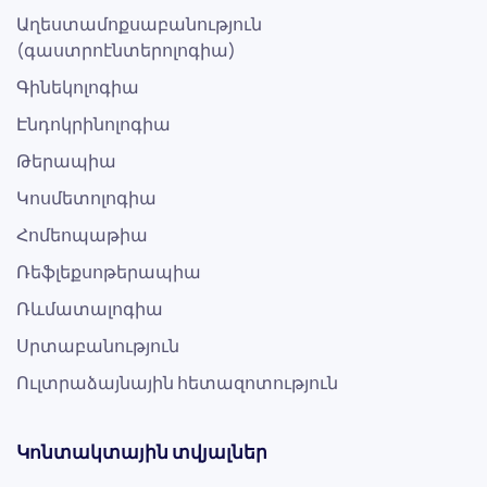
Աղեստամոքսաբանություն
(գաստրոէնտերոլոգիա)
Գինեկոլոգիա
Էնդոկրինոլոգիա
Թերապիա
Կոսմետոլոգիա
Հոմեոպաթիա
Ռեֆլեքսոթերապիա
Ռևմատալոգիա
Սրտաբանություն
Ուլտրաձայնային հետազոտություն
Կոնտակտային տվյալներ