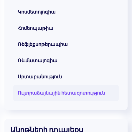
Կոսմետոլոգիա
Հոմեոպաթիա
Ռեֆլեքսոթերապիա
Ռևմատալոգիա
Սրտաբանություն
Ուլտրաձայնային հետազոտություն
Անոթների դուպլեքս