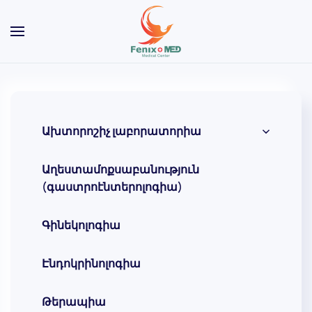
Skip to main content
Ախտորոշիչ լաբորատորիա
Աղեստամոքսաբանություն
(գաստրոէնտերոլոգիա)
Գինեկոլոգիա
Էնդոկրինոլոգիա
Թերապիա