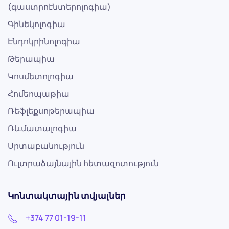
(գաստրոէնտերոլոգիա)
Գինեկոլոգիա
Էնդոկրինոլոգիա
Թերապիա
Կոսմետոլոգիա
Հոմեոպաթիա
Ռեֆլեքսոթերապիա
Ռևմատալոգիա
Սրտաբանություն
Ուլտրաձայնային հետազոտություն
Կոնտակտային տվյալներ
+374 77 01-19-11