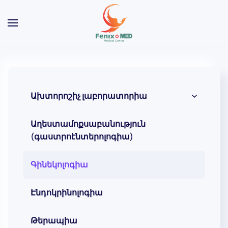
Skip to main content
Ախտորոշիչ լաբորատորիա
Աղեստամոքսաբանություն
(գաստրոէնտերոլոգիա)
Գինեկոլոգիա
Էնդոկրինոլոգիա
Թերապիա