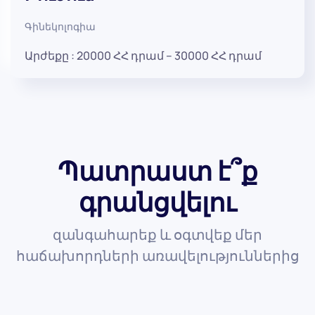
Գինեկոլոգիա
Price
Արժեքը :
20000
ՀՀ դրամ
–
30000
ՀՀ դրամ
range:
20000 ՀՀ
դրամ
through
30000 ՀՀ
դրամ
Պատրաստ է՞ք
գրանցվելու
զանգահարեք և օգտվեք մեր
հաճախորդների առավելություններից