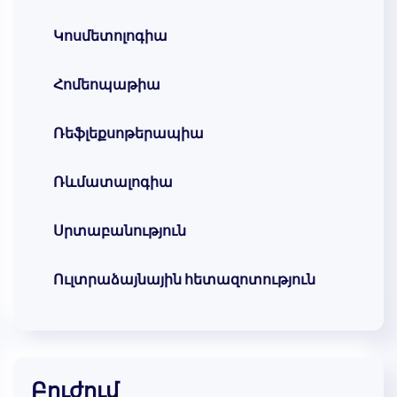
Կոսմետոլոգիա
Հոմեոպաթիա
Ռեֆլեքսոթերապիա
Ռևմատալոգիա
Սրտաբանություն
Ուլտրաձայնային հետազոտություն
Բուժում