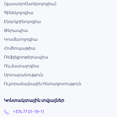
(գաստրոէնտերոլոգիա)
Գինեկոլոգիա
Էնդոկրինոլոգիա
Թերապիա
Կոսմետոլոգիա
Հոմեոպաթիա
Ռեֆլեքսոթերապիա
Ռևմատալոգիա
Սրտաբանություն
Ուլտրաձայնային հետազոտություն
Կոնտակտային տվյալներ
+374 77 01-19-11