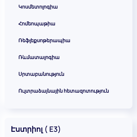
Կոսմետոլոգիա
Հոմեոպաթիա
Ռեֆլեքսոթերապիա
Ռևմատալոգիա
Սրտաբանություն
Ուլտրաձայնային հետազոտություն
Էստրիոլ ( E3)