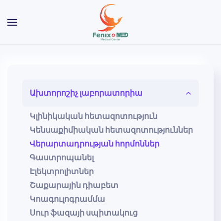
Skip to main content
Ախտորոշիչ լաբորատորիա
Կլինիկական հետազոտություն
Կենսաքիմիական հետազոտություններ
Վերարտադրության հորմոններ
Գաստրոպանել
Էլեկտրոլիտներ
Շաքարային դիաբետ
Կոագուլոգրամմա
Սուր ֆազայի սպիտակուց