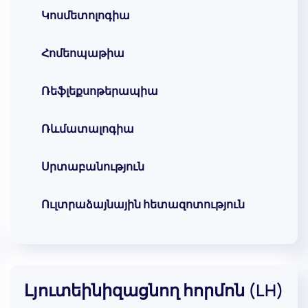
Կոսմետոլոգիա
Հոմեոպաթիա
Ռեֆլեքսոթերապիա
Ռևմատալոգիա
Սրտաբանություն
Ուլտրաձայնային հետազոտություն
Լյուտեինիզացնող հորմոն (LH)