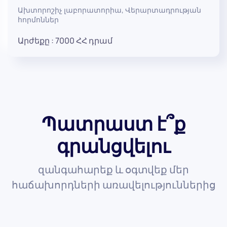
Ախտորոշիչ լաբորատորիա
,
Վերարտադրության
հորմոններ
Արժեքը :
7000
ՀՀ դրամ
Պատրաստ է՞ք
գրանցվելու
զանգահարեք և օգտվեք մեր
հաճախորդների առավելություններից