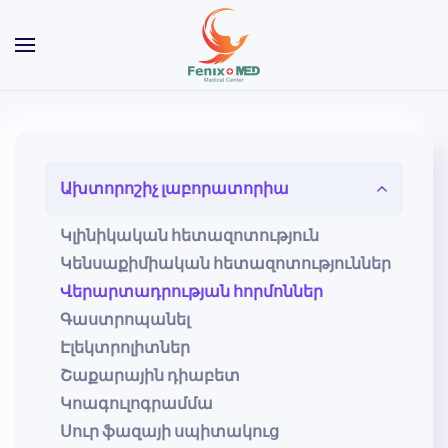
Skip to main content
Ախտորոշիչ լաբորատորիա
Կլինիկական հետազոտություն
Կենսաքիմիական հետազոտություններ
Վերարտադրության հորմոններ
Գաստրոպանել
Էլեկտրոլիտներ
Շաքարային դիաբետ
Կոագուլոգրամմա
Սուր ֆազայի սպիտակուց