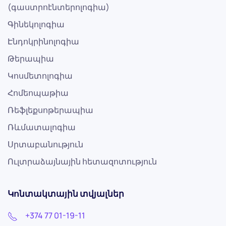
(գաստրոէնտերոլոգիա)
Գինեկոլոգիա
Էնդոկրինոլոգիա
Թերապիա
Կոսմետոլոգիա
Հոմեոպաթիա
Ռեֆլեքսոթերապիա
Ռևմատալոգիա
Սրտաբանություն
Ուլտրաձայնային հետազոտություն
Կոնտակտային տվյալներ
+374 77 01-19-11