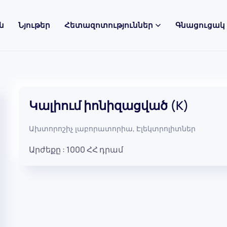
ն
Նյութեր
Հետազոտություններ
Գնացուցակ
Կալիում իոնիզացված (K)
Ախտորոշիչ լաբորատորիա
,
Էլեկտրոլիտներ
Արժեքը :
1000
ՀՀ դրամ