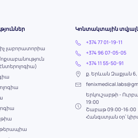
թյուններ
Կոնտակտային տվյալ
+374 77 01-19-11
իչ լաբորատորիա
+374 96 07-05-05
ոքսաբանություն
+374 11 55-50-91
էնտերոլոգիա)
ք. Երևան Զաքյան 6, 
ոգիա
fenixmedical.labs@gm
ոլոգիա
Երկուշաբթի - Ուրբա
ա
19:00
լոգիա
Շաբաթ 09:00-16:00
Հանգստյան օր՝ կի
աթիա
ոթերապիա