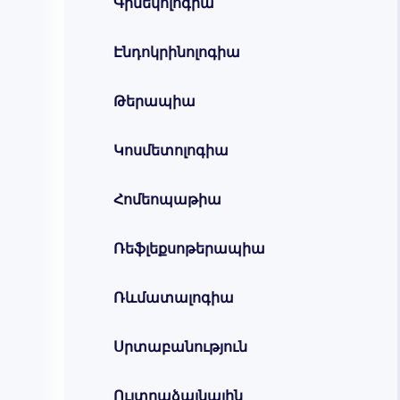
Գինեկոլոգիա
Էնդոկրինոլոգիա
Թերապիա
Կոսմետոլոգիա
Հոմեոպաթիա
Ռեֆլեքսոթերապիա
Ռևմատալոգիա
Սրտաբանություն
Ուլտրաձայնային