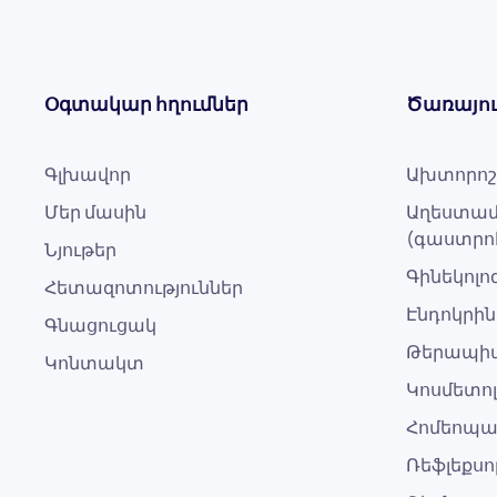
Օգտակար հղումներ
Ծառայու
Գլխավոր
Ախտորոշ
Մեր մասին
Աղեստամ
(գաստրո
Նյութեր
Գինեկոլ
Հետազոտություններ
Էնդոկրին
Գնացուցակ
Թերապի
Կոնտակտ
Կոսմետո
Հոմեոպ
Ռեֆլեքս