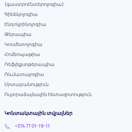
(գաստրոէնտերոլոգիա)
Գինեկոլոգիա
Էնդոկրինոլոգիա
Թերապիա
Կոսմետոլոգիա
Հոմեոպաթիա
Ռեֆլեքսոթերապիա
Ռևմատալոգիա
Սրտաբանություն
Ուլտրաձայնային հետազոտություն
Կոնտակտային տվյալներ
+374 77 01-19-11