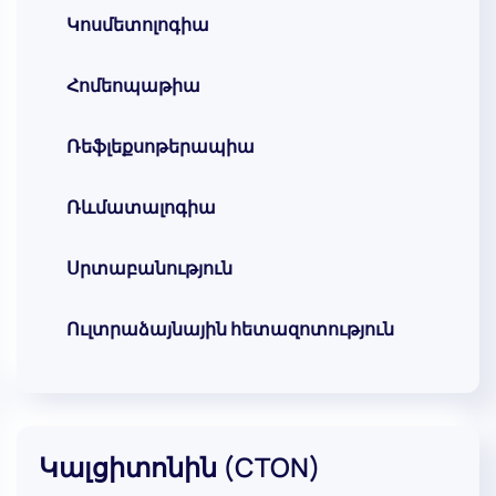
Կոսմետոլոգիա
Հոմեոպաթիա
Ռեֆլեքսոթերապիա
Ռևմատալոգիա
Սրտաբանություն
Ուլտրաձայնային հետազոտություն
Կալցիտոնին (CTON)