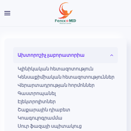
Skip to main content
Ախտորոշիչ լաբորատորիա
Կլինիկական հետազոտություն
Կենսաքիմիական հետազոտություններ
Վերարտադրության հորմոններ
Գաստրոպանել
Էլեկտրոլիտներ
Շաքարային դիաբետ
Կոագուլոգրամմա
Սուր ֆազայի սպիտակուց