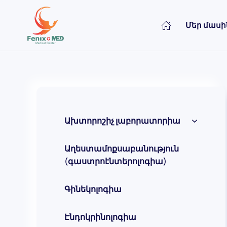
Մեր մասի
Skip to main content
Ախտորոշիչ լաբորատորիա
Աղեստամոքսաբանություն
(գաստրոէնտերոլոգիա)
Գինեկոլոգիա
Էնդոկրինոլոգիա