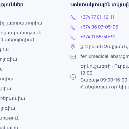
թյուններ
Կոնտակտային տվյալ
+374 77 01-19-11
իչ լաբորատորիա
+374 96 07-05-05
ոքսաբանություն
+374 11 55-50-91
էնտերոլոգիա)
ք. Երևան Զաքյան 6, 
ոգիա
fenixmedical.labs@gm
ոլոգիա
Երկուշաբթի - Ուրբա
ա
19:00
լոգիա
Շաբաթ 09:00-16:00
Հանգստյան օր՝ կի
աթիա
ոթերապիա
լոգիա
ություն
այնային