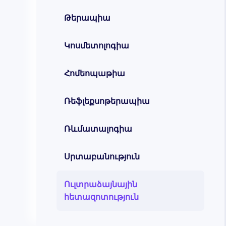
Թերապիա
Կոսմետոլոգիա
Հոմեոպաթիա
Ռեֆլեքսոթերապիա
Ռևմատալոգիա
Սրտաբանություն
Ուլտրաձայնային
հետազոտություն