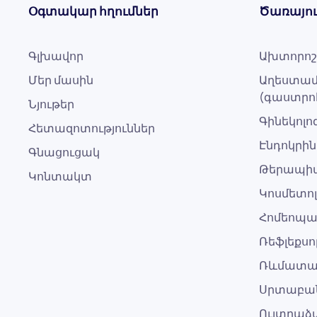
Օգտակար հղումներ
Ծառայու
Գլխավոր
Ախտորոշ
Մեր մասին
Աղեստամ
(գաստրո
Նյութեր
Գինեկոլ
Հետազոտություններ
Էնդոկրին
Գնացուցակ
Թերապի
Կոնտակտ
Կոսմետո
Հոմեոպ
Ռեֆլեքս
Ռևմատա
Սրտաբան
Ուլտրաձ