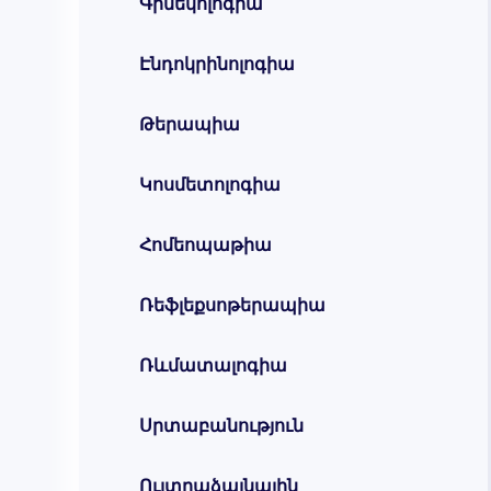
Գինեկոլոգիա
Էնդոկրինոլոգիա
Թերապիա
Կոսմետոլոգիա
Հոմեոպաթիա
Ռեֆլեքսոթերապիա
Ռևմատալոգիա
Սրտաբանություն
Ուլտրաձայնային