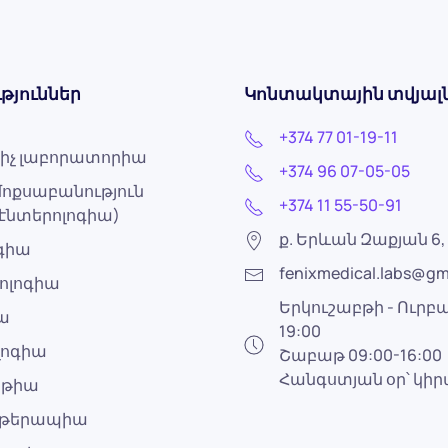
թյուններ
Կոնտակտային տվյալ
+374 77 01-19-11
իչ լաբորատորիա
+374 96 07-05-05
ոքսաբանություն
+374 11 55-50-91
էնտերոլոգիա)
ք. Երևան Զաքյան 6, 
ոգիա
fenixmedical.labs@gm
ոլոգիա
Երկուշաբթի - Ուրբա
ա
19:00
լոգիա
Շաբաթ 09:00-16:00
Հանգստյան օր՝ կի
աթիա
ոթերապիա