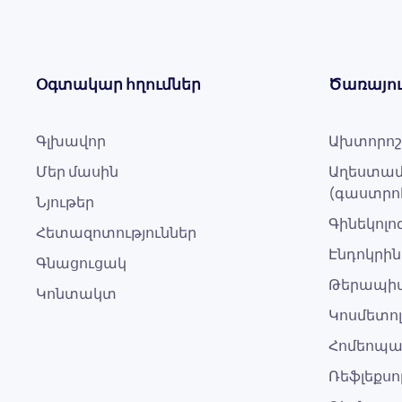
Օգտակար հղումներ
Ծառայու
Գլխավոր
Ախտորոշ
Մեր մասին
Աղեստամ
(գաստրո
Նյութեր
Գինեկոլ
Հետազոտություններ
Էնդոկրին
Գնացուցակ
Թերապի
Կոնտակտ
Կոսմետո
Հոմեոպ
Ռեֆլեքս