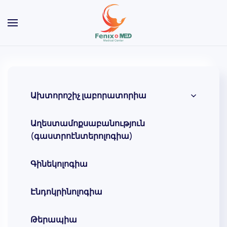
Skip to main content
Ախտորոշիչ լաբորատորիա
Աղեստամոքսաբանություն
(գաստրոէնտերոլոգիա)
Գինեկոլոգիա
Էնդոկրինոլոգիա
Թերապիա