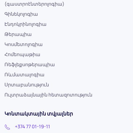
(գաստրոէնտերոլոգիա)
Գինեկոլոգիա
Էնդոկրինոլոգիա
Թերապիա
Կոսմետոլոգիա
Հոմեոպաթիա
Ռեֆլեքսոթերապիա
Ռևմատալոգիա
Սրտաբանություն
Ուլտրաձայնային հետազոտություն
Կոնտակտային տվյալներ
+374 77 01-19-11