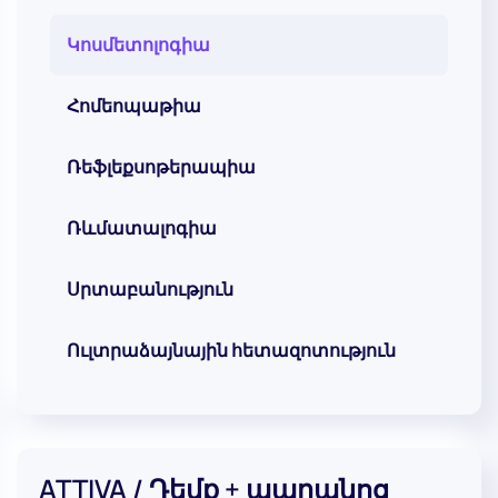
Կոսմետոլոգիա
Հոմեոպաթիա
Ռեֆլեքսոթերապիա
Ռևմատալոգիա
Սրտաբանություն
Ուլտրաձայնային հետազոտություն
ATTIVA / Դեմք + պարանոց