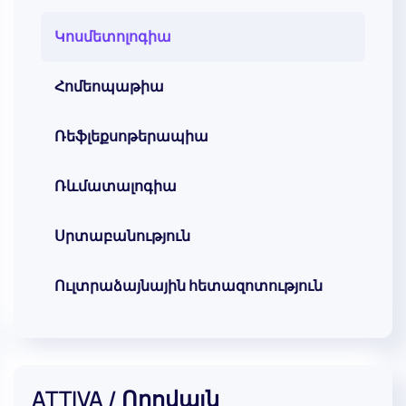
Կոսմետոլոգիա
Հոմեոպաթիա
Ռեֆլեքսոթերապիա
Ռևմատալոգիա
Սրտաբանություն
Ուլտրաձայնային հետազոտություն
ATTIVA / Որովայն