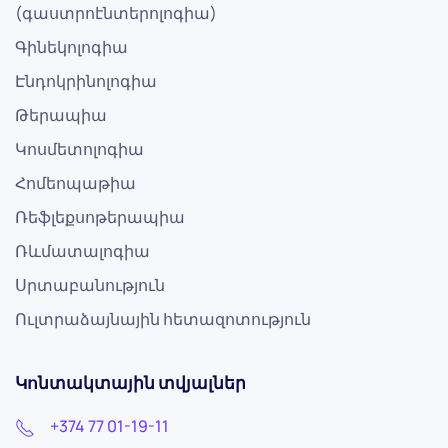
(գաստրոէնտերոլոգիա)
Գինեկոլոգիա
Էնդոկրինոլոգիա
Թերապիա
Կոսմետոլոգիա
Հոմեոպաթիա
Ռեֆլեքսոթերապիա
Ռևմատալոգիա
Սրտաբանություն
Ուլտրաձայնային հետազոտություն
Կոնտակտային տվյալներ
+374 77 01-19-11