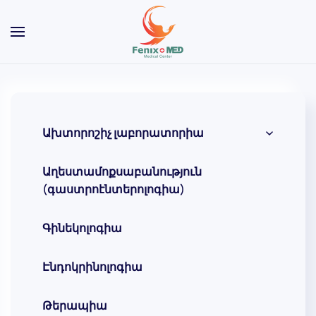
Skip to main content
Ախտորոշիչ լաբորատորիա
Աղեստամոքսաբանություն
(գաստրոէնտերոլոգիա)
Գինեկոլոգիա
Էնդոկրինոլոգիա
Թերապիա