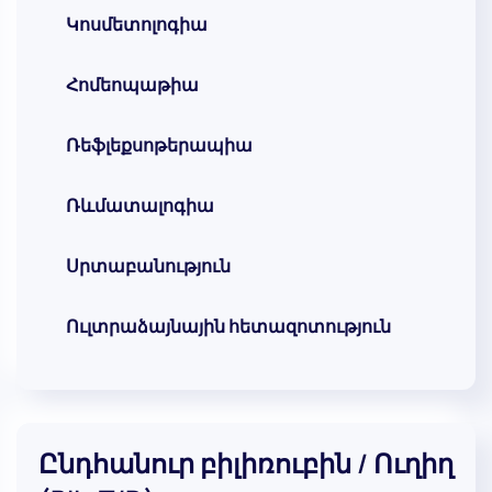
Կոսմետոլոգիա
Հոմեոպաթիա
Ռեֆլեքսոթերապիա
Ռևմատալոգիա
Սրտաբանություն
Ուլտրաձայնային հետազոտություն
Ընդհանուր բիլիռուբին / Ուղիղ