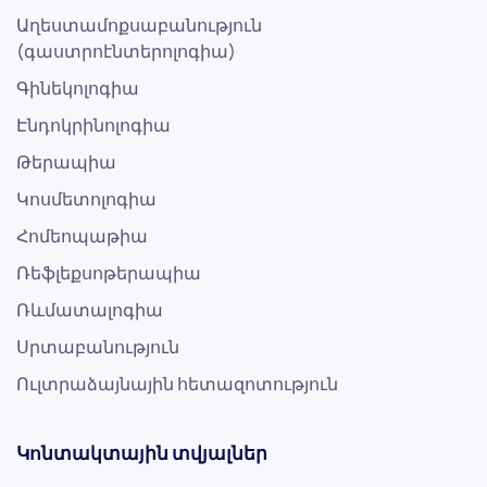
Աղեստամոքսաբանություն
(գաստրոէնտերոլոգիա)
Գինեկոլոգիա
Էնդոկրինոլոգիա
Թերապիա
Կոսմետոլոգիա
Հոմեոպաթիա
Ռեֆլեքսոթերապիա
Ռևմատալոգիա
Սրտաբանություն
Ուլտրաձայնային հետազոտություն
Կոնտակտային տվյալներ