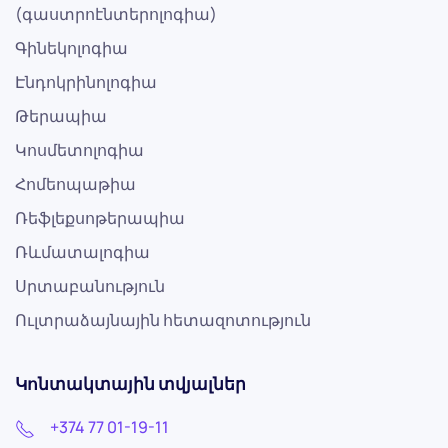
(գաստրոէնտերոլոգիա)
Գինեկոլոգիա
Էնդոկրինոլոգիա
Թերապիա
Կոսմետոլոգիա
Հոմեոպաթիա
Ռեֆլեքսոթերապիա
Ռևմատալոգիա
Սրտաբանություն
Ուլտրաձայնային հետազոտություն
Կոնտակտային տվյալներ
+374 77 01-19-11