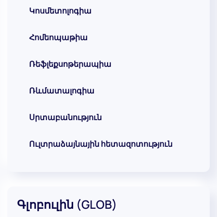
Կոսմետոլոգիա
Հոմեոպաթիա
Ռեֆլեքսոթերապիա
Ռևմատալոգիա
Սրտաբանություն
Ուլտրաձայնային հետազոտություն
Գլոբուլին (GLOB)