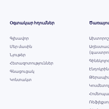
Օգտակար հղումներ
Ծառայու
Գլխավոր
Ախտորոշ
Մեր մասին
Աղեստամ
(գաստրո
Նյութեր
Գինեկոլ
Հետազոտություններ
Էնդոկրին
Գնացուցակ
Թերապի
Կոնտակտ
Կոսմետո
Հոմեոպ
Ռեֆլեքս