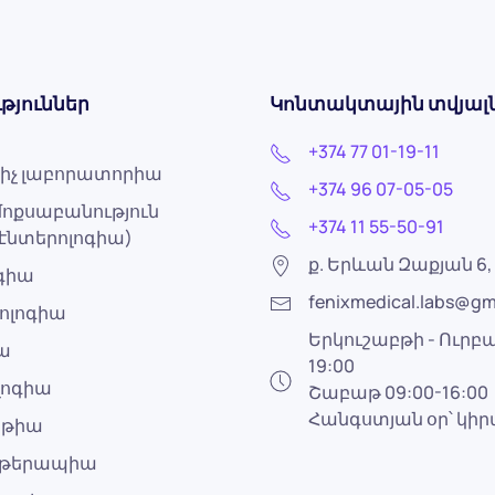
թյուններ
Կոնտակտային տվյալ
+374 77 01-19-11
իչ լաբորատորիա
+374 96 07-05-05
ոքսաբանություն
+374 11 55-50-91
էնտերոլոգիա)
ք. Երևան Զաքյան 6, 
ոգիա
fenixmedical.labs@gm
ոլոգիա
Երկուշաբթի - Ուրբա
ա
19:00
լոգիա
Շաբաթ 09:00-16:00
Հանգստյան օր՝ կի
աթիա
ոթերապիա