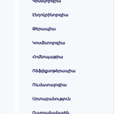
Գինեկոլոգիա
Էնդոկրինոլոգիա
Թերապիա
Կոսմետոլոգիա
Հոմեոպաթիա
Ռեֆլեքսոթերապիա
Ռևմատալոգիա
Սրտաբանություն
Ուլտրաձայնային