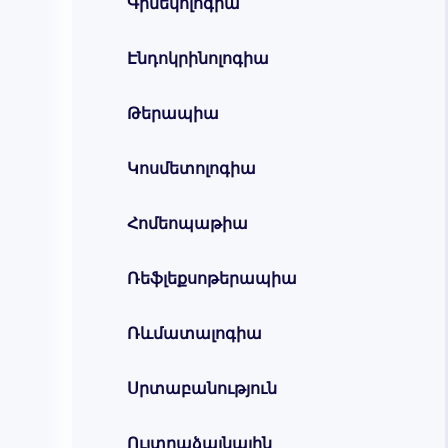
Գինեկոլոգիա
Էնդոկրինոլոգիա
Թերապիա
Կոսմետոլոգիա
Հոմեոպաթիա
Ռեֆլեքսոթերապիա
Ռևմատալոգիա
Սրտաբանություն
Ուլտրաձայնային