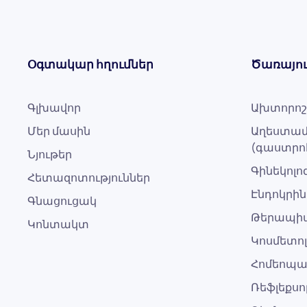
Օգտակար հղումներ
Ծառայու
Գլխավոր
Ախտորոշ
Մեր մասին
Աղեստամ
(գաստրո
Նյութեր
Գինեկոլ
Հետազոտություններ
Էնդոկրին
Գնացուցակ
Թերապի
Կոնտակտ
Կոսմետո
Հոմեոպ
Ռեֆլեքս